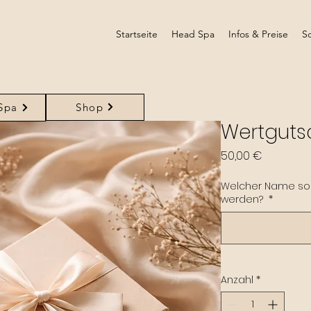
Startseite
Head Spa
Infos & Preise
S
Shop
Spa
Wertguts
Preis
50,00 €
Welcher Name soll
werden?
*
Anzahl
*