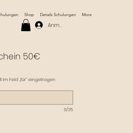
chulungen
Shop
Details Schulungen
More
Anmelden
chein 50€
 im Feld „für“ eingetragen
0/25